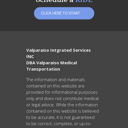
ce
CLICK HERE TO START
wi
m
Valparaiso Intgrated Services
b
INC
DBA Valparaiso Medical
tt
Transportation
ail
The information and materials
contained on this website are
provided for informational purposes
only and does not constitute medical
oo
or legal advice. While the information
contained on this website is believed
er
to be accurate, it is not guaranteed
a
to be correct, complete, or up-to-