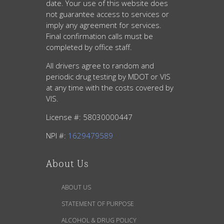
date. Your use of this website does
not guarantee access to services or
imply any agreement for services.
Final confirmation calls must be
k
completed by office staff.
All drivers agree to random and
Fr
periodic drug testing by MDOT or VIS
at any time with the costs covered by
VIS.
License #: 58030000447
NPI #:
1629479589
ie
About Us
ABOUT US
STATEMENT OF PURPOSE
ALCOHOL & DRUG POLICY