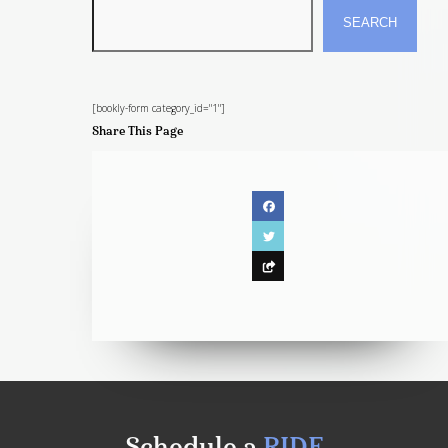
SEARCH
[bookly-form category_id="1"]
Share This Page
Fa
T
E
Schedule a
RIDE