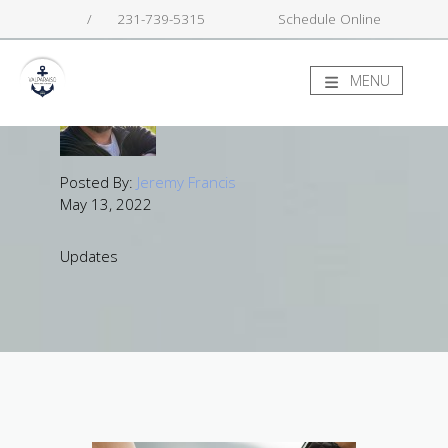
/
231-739-5315
Schedule Online
MENU
Posted By:
Jeremy Francis
May 13, 2022
Updates