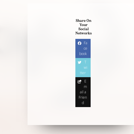
Share On
Your
Social
Networks
Fa
ce
book
T
wi
tter
E
m
ail a
Frien
d